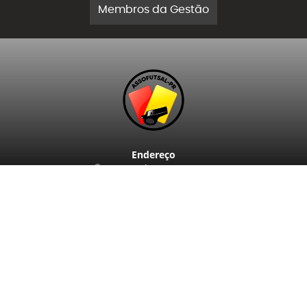
Membros da Gestão
Endereço
Rua Matheus Leme, 302
São Francisco - CEP: 80510-190
Curitiba / PR
Contatos
(41) 3223-1246
13hrs às 17hrs
assofutsal@assofutsal.com.br
Facebook
Twitter